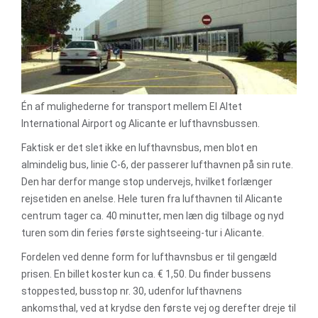
Én af mulighederne for transport mellem El Altet
International Airport og Alicante er lufthavnsbussen.
Faktisk er det slet ikke en lufthavnsbus, men blot en
almindelig bus, linie C-6, der passerer lufthavnen på sin rute.
Den har derfor mange stop undervejs, hvilket forlænger
rejsetiden en anelse. Hele turen fra lufthavnen til Alicante
centrum tager ca. 40 minutter, men læn dig tilbage og nyd
turen som din feries første sightseeing-tur i Alicante.
Fordelen ved denne form for lufthavnsbus er til gengæld
prisen. En billet koster kun ca. € 1,50. Du finder bussens
stoppested, busstop nr. 30, udenfor lufthavnens
ankomsthal, ved at krydse den første vej og derefter dreje til