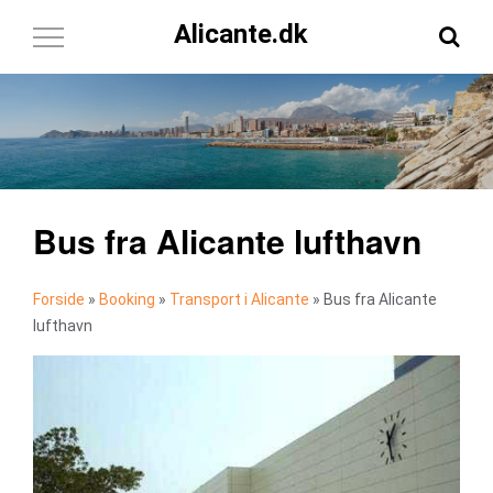
Alicante.dk
Toggle
Navigation
Bus fra Alicante lufthavn
Forside
»
Booking
»
Transport i Alicante
»
Bus fra Alicante
lufthavn